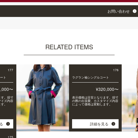
お問い合わせ
RELATED ITEMS
177
176
コート
ラグラン袖シングルコート
0,000〜
¥320,000〜
ます。採寸
表示価格は目安となります。採寸
マイズ内容
の際の出張費、カスタマイズ内容
ます。
によって価格は変動します。
る
詳細を見る
175