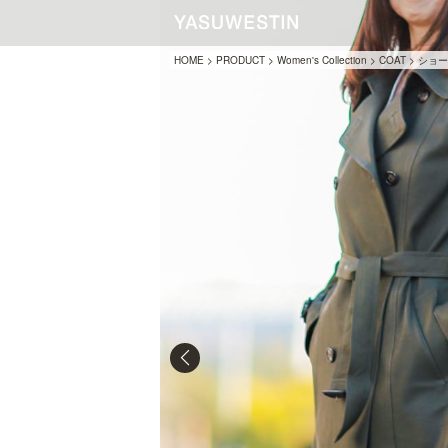
HOME
>
PRODUCT
>
Women's Collection
>
COAT
>
ショー