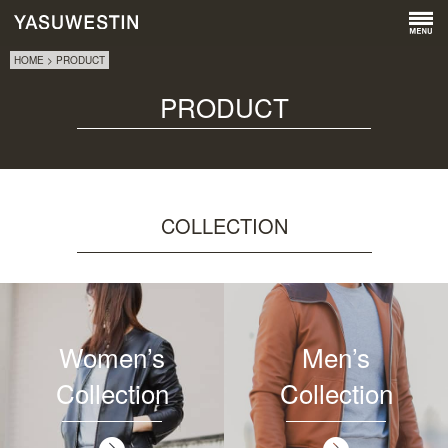
HOME
>
PRODUCT
PRODUCT
COLLECTION
Women’s
Men’s
Collection
Collection